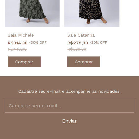
Saia Catarina
Saia Michele
R$279,30
-
30
%
OFF
R$314,30
-
30
%
OFF
R$399,00
R$449,00
Comprar
Comprar
Cadastre seu e-mail e acompanhe as novidades.