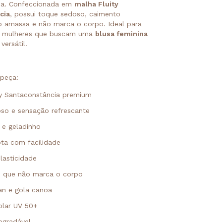
dia. Confeccionada em
malha Fluity
cia
, possui toque sedoso, caimento
o amassa e não marca o corpo. Ideal para
ra mulheres que buscam uma
blusa feminina
versátil.
peça:
ty Santaconstância premium
so e sensação refrescante
 e geladinho
ta com facilidade
lasticidade
 que não marca o corpo
an e gola canoa
olar UV 50+
egradável