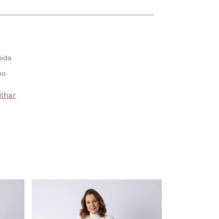
ida
no
lhar