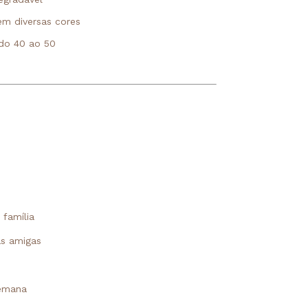
em diversas cores
do 40 ao 50
família
s amigas
semana