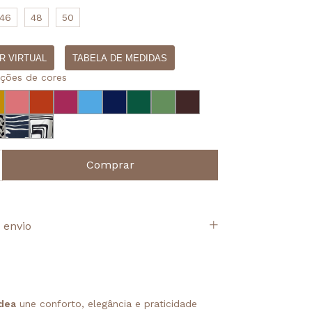
46
48
50
R VIRTUAL
TABELA DE MEDIDAS
pções de cores
 envio
dea
une conforto, elegância e praticidade