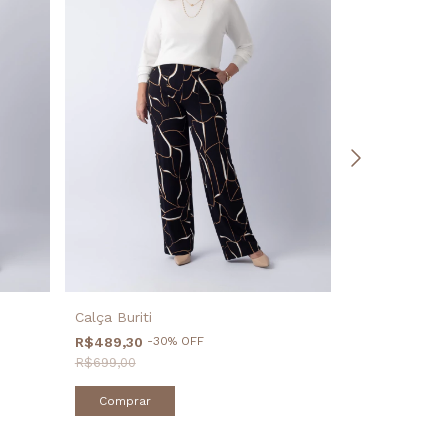
Calça Buriti
Calça Cleusa 
R$489,30
-
30
%
OFF
(
R$699,00
R$349,00
Comprar
Comprar