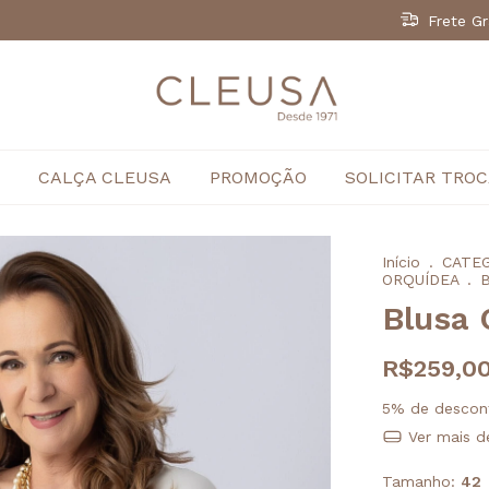
Frete Gr
CALÇA CLEUSA
PROMOÇÃO
SOLICITAR TRO
Início
.
CATE
ORQUÍDEA
.
B
Blusa 
R$259,0
5% de descon
Ver mais d
Tamanho:
42