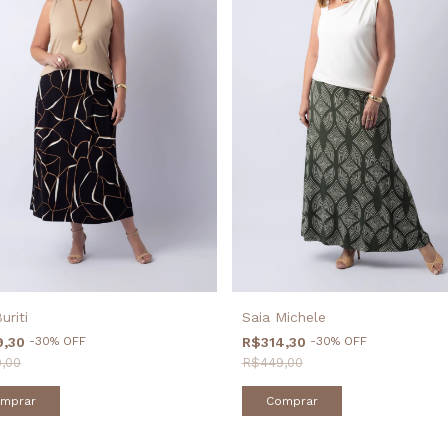
uriti
Saia Michele
9,30
-
30
%
OFF
R$314,30
-
30
%
OFF
,00
R$449,00
mprar
Comprar