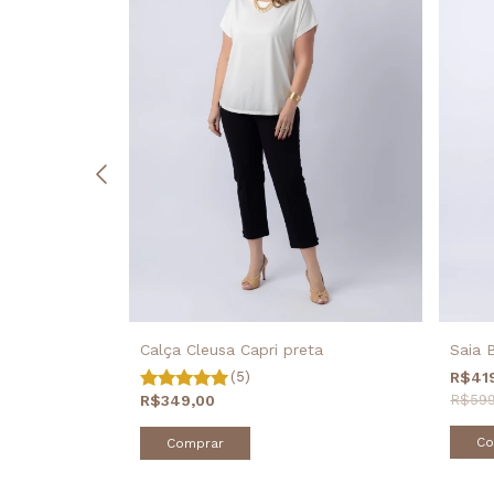
Calça Cleusa Capri preta
Saia B
(5)
R$41
R$349,00
R$599
Co
Comprar