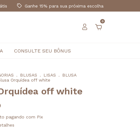
átis
Ganhe 15% para sua próxima escolha
0
CA
CONSULTE SEU BÔNUS
GORIAS
.
BLUSAS
.
LISAS
.
BLUSA
lusa Orquídea off white
Orquídea off white
0
to
pagando com Pix
etalhes