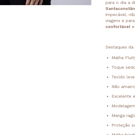
para o dia a 
Santaconstân
impecável, nã
viagens e pa
confortável
e 
Destaques da 
Malha Flui
Toque sedo
Tecido leve
Não amarro
Excelente e
Modelagem
Manga ragl
Proteção s
Malha biod