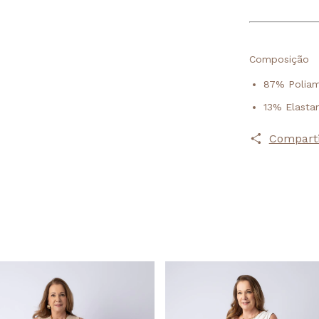
Composição
87% Poliam
13% Elasta
Comparti