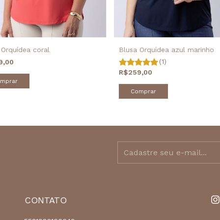
Blusa Orquídea azul marinho
 Orquídea coral
(1)
9,00
R$259,00
mprar
Comprar
CONTATO