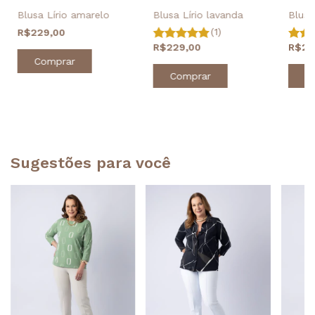
Blusa Lírio lavanda
Blusa 
Blusa Lírio amarelo
(1)
R$229,00
R$229,00
R$22
Comprar
Comprar
C
Sugestões para você