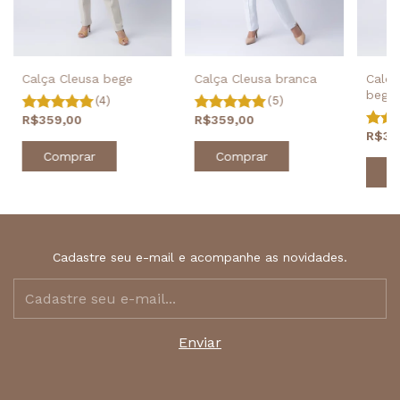
Calça
Calça Cleusa branca
Calça Cleusa bege
bege
(5)
(4)
R$359,00
R$359,00
R$34
Comprar
Comprar
C
Cadastre seu e-mail e acompanhe as novidades.