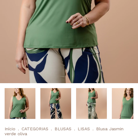
Início
.
CATEGORIAS
.
BLUSAS
.
LISAS
.
Blusa Jasmin
verde oliva