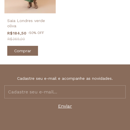
Saia Londres verde
oliva
R$184,50
-
50
%
OFF
R$369,00
Comprar
Cadastre seu e-mail e acompanhe as novidades.