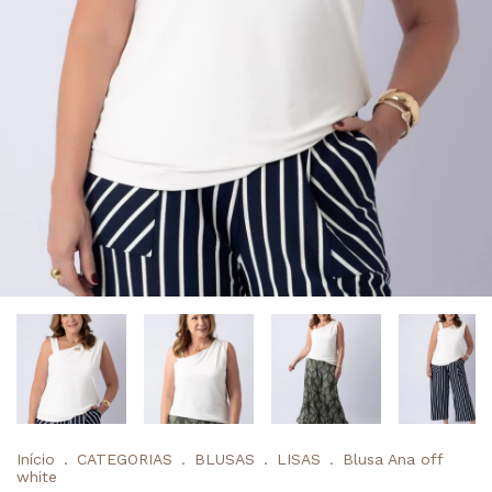
Início
.
CATEGORIAS
.
BLUSAS
.
LISAS
.
Blusa Ana off
white