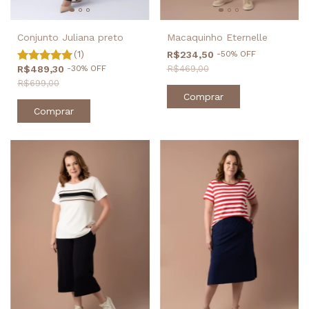
Conjunto Juliana preto
Macaquinho Eternelle
(1)
R$234,50
-
50
%
OFF
R$489,30
-
30
%
OFF
R$469,00
R$699,00
Comprar
Comprar