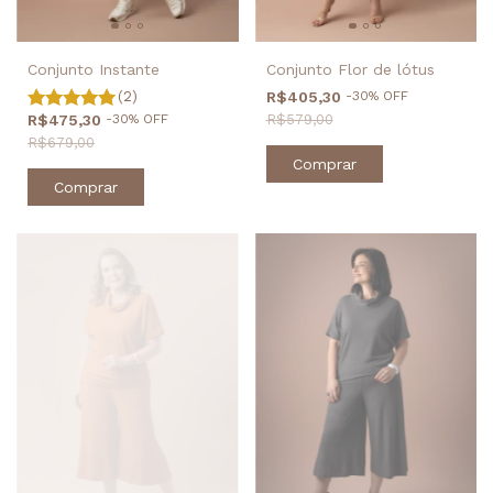
Conjunto Flor de lótus
Conjunto Instante
R$405,30
-
30
%
OFF
(2)
R$579,00
R$475,30
-
30
%
OFF
R$679,00
Comprar
Comprar